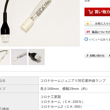
在庫:
返品について
レビューはあり
品名
コロナホームジュニアⅡ対応紫外線ランプ
イズ
長さ168mm、横幅19mm（約）
コロナ工業製
コロナホーム（ＣＫ-150Ｎ）
コロナホーム2（ＣＫ-350）
応機種