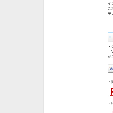
イ
ご
平
・
VI
が
・
・P