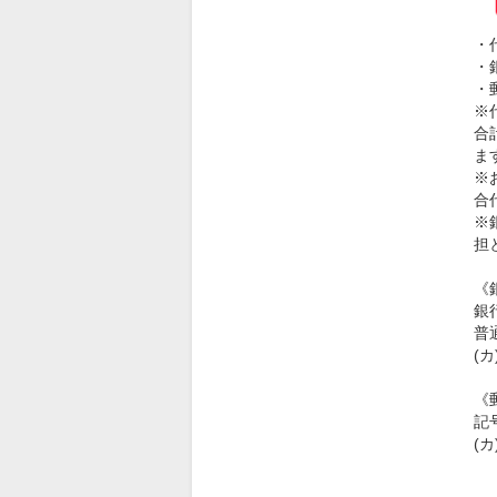
・
・
・
※
合
ま
※
合
※
担
《
銀
普通
(
《
記号
(