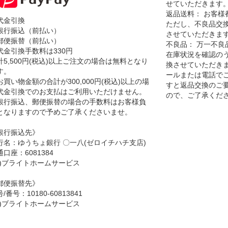
せていただきます
返品送料： お客様
代金引換
ただし、不良品交
銀行振込（前払い）
させていただきま
郵便振替（前払い）
不良品： 万一不良
代金引換手数料は330円
在庫状況を確認の
計5,500円(税込)以上ご注文の場合は無料となり
換させていただきま
す。
ールまたは電話で
お買い物金額の合計が300,000円(税込)以上の場
すと返品交換のご
代金引換でのお支払はご利用いただけません。
ので、ご了承くだ
銀行振込、郵便振替の場合の手数料はお客様負
となりますので予めご了承くださいませ。
銀行振込先》
行名：ゆうちょ銀行 〇一八(ゼロイチハチ支店)
口座：6081384
カ)ブライトホームサービス
郵便振替先》
/番号：10180-60813841
カ)ブライトホームサービス