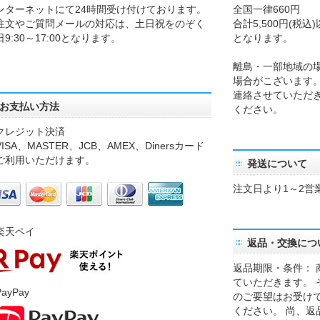
ンターネットにて24時間受け付けております。
全国一律660円
注文やご質問メールの対応は、土日祝をのぞく
合計5,500円(税
日9:30～17:00となります。
となります。
離島・一部地域の
場合がこざいます
連絡させていただ
お支払い方法
ください。
クレジット決済
SA、MASTER、JCB、AMEX、Dinersカード
ご利用いただけます。
発送について
注文日より1～2営
楽天ペイ
返品・交換につ
返品期限・条件： 
ていただきます。 
ayPay
のご要望はお受け
ください。 尚、返