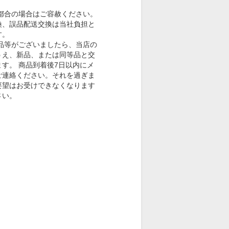
。
都合の場合はご容赦ください。
換、誤品配送交換は当社負担と
す。
品等がございましたら、当店の
うえ、新品、または同等品と交
す。 商品到着後7日以内にメ
ご連絡ください。それを過ぎま
要望はお受けできなくなります
さい。