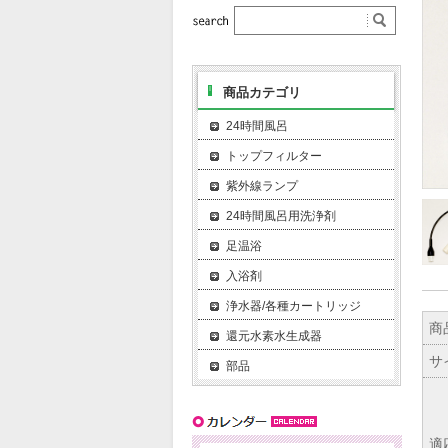
商品カテゴリ
24時間風呂
トップフィルター
紫外線ランプ
24時間風呂用洗浄剤
足温浴
入浴剤
浄水器/各種カートリッジ
商
還元水素水生成器
サ
部品
適