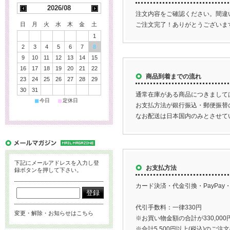
2026/08
注文内容をご確認ください。間違
ご注文完了！ありがとうございま
日
月
火
水
木
金
土
1
2
3
4
5
6
7
8
9
10
11
12
13
14
15
16
17
18
19
20
21
22
商品到着までの流れ
23
24
25
26
27
28
29
30
31
通常在庫がある商品につきまして
■
■
今日
定休日
お支払方法が銀行振込・郵便振替
なお配送は日本国内のみとさせて
下記にメールアドレスを入力し登
お支払方法
録ボタンを押して下さい。
カード決済・代金引換・PayPa
代引手数料：一律330円
変更・解除・お知らせはこちら
※お買い物金額の合計が330,0
※合計5,500円以上(税込)のご