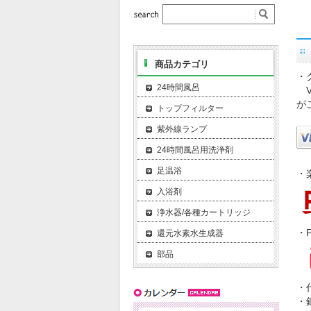
商品カテゴリ
・
24時間風呂
VI
が
トップフィルター
紫外線ランプ
24時間風呂用洗浄剤
足温浴
・
入浴剤
浄水器/各種カートリッジ
・P
還元水素水生成器
部品
・
・