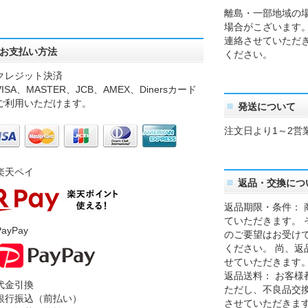
離島・一部地域の
場合がこざいます
連絡させていただ
お支払い方法
ください。
クレジット決済
SA、MASTER、JCB、AMEX、Dinersカード
ご利用いただけます。
発送について
注文日より1～2営
楽天ペイ
返品・交換につ
返品期限・条件： 
ていただきます。 
ayPay
のご要望はお受け
ください。 尚、返
せていただきます
返品送料： お客様
代金引換
ただし、不良品交
銀行振込（前払い）
させていただきま