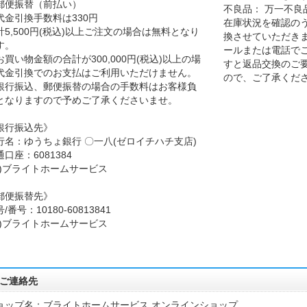
郵便振替（前払い）
不良品： 万一不良
代金引換手数料は330円
在庫状況を確認の
計5,500円(税込)以上ご注文の場合は無料となり
換させていただきま
す。
ールまたは電話で
お買い物金額の合計が300,000円(税込)以上の場
すと返品交換のご
代金引換でのお支払はご利用いただけません。
ので、ご了承くだ
銀行振込、郵便振替の場合の手数料はお客様負
となりますので予めご了承くださいませ。
銀行振込先》
行名：ゆうちょ銀行 〇一八(ゼロイチハチ支店)
口座：6081384
カ)ブライトホームサービス
郵便振替先》
/番号：10180-60813841
カ)ブライトホームサービス
ご連絡先
ョップ名：ブライトホームサービス オンラインショップ