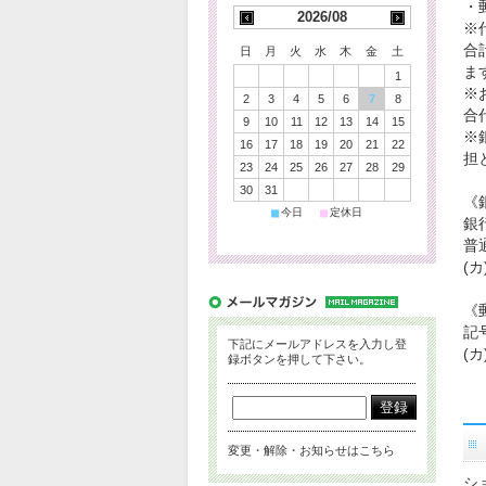
・
2026/08
※
合
日
月
火
水
木
金
土
ま
1
※
2
3
4
5
6
7
8
合
9
10
11
12
13
14
15
※
16
17
18
19
20
21
22
担
23
24
25
26
27
28
29
30
31
《
■
■
今日
定休日
銀
普通
(
《
記号
下記にメールアドレスを入力し登
(
録ボタンを押して下さい。
変更・解除・お知らせはこちら
シ