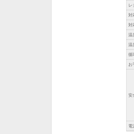
レ
対
対
温
温
循
お
安
電