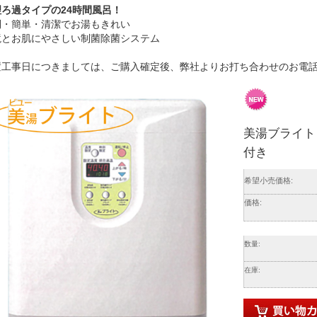
理ろ過タイプの24時間風呂！
利・簡単・清潔でお湯もきれい
境とお肌にやさしい制菌除菌システム
置工事日につきましては、ご購入確定後、弊社よりお打ち合わせのお電
美湯ブライト
付き
希望小売価格:
価格:
数量:
在庫: