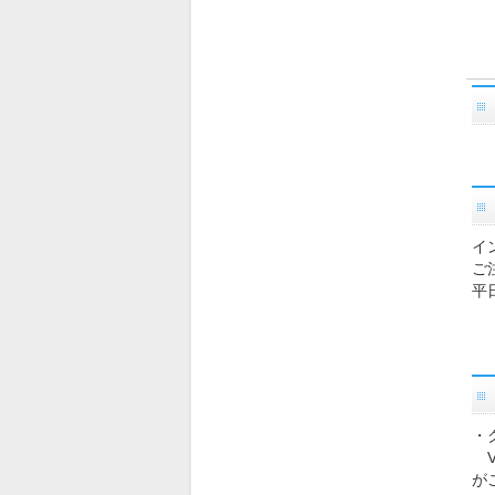
イ
ご
平
・
VI
が