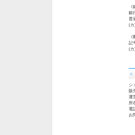
《
銀
普通
(
《
記号
(
シ
販
運
所在
電話
お