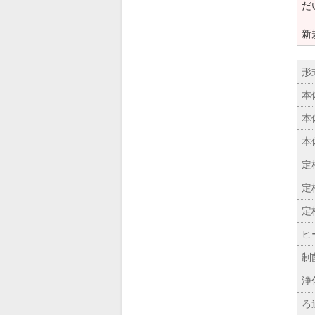
だ
新
形
本
本
本
定
定
定
ヒ
制
浄
ろ