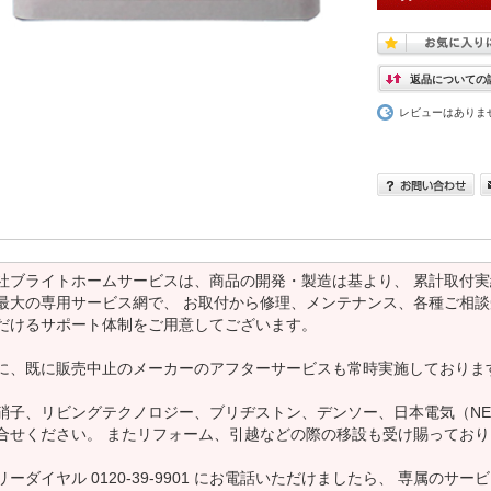
返品についての
レビューはありま
社ブライトホームサービスは、商品の開発・製造は基より、 累計取付実
最大の専用サービス網で、 お取付から修理、メンテナンス、各種ご相談
だけるサポート体制をご用意してございます。
に、既に販売中止のメーカーのアフターサービスも常時実施しておりま
硝子、リビングテクノロジー、ブリヂストン、デンソー、日本電気（NE
合せください。 またリフォーム、引越などの際の移設も受け賜っており
リーダイヤル 0120-39-9901 にお電話いただけましたら、 専属の