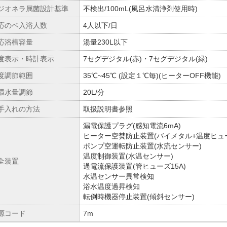
ジオネラ属菌設計基準
不検出/100mL(風呂水清浄剤使用時)
応のベ入浴人数
4人以下/日
応浴槽容量
湯量230L以下
度表示・時計表示
7セグデジタル(赤)・7セグデジタル(緑)
度調節範囲
35℃~45℃ (設定１℃毎)(ヒーターOFF機能)
環水量調節
20L/分
手入れの方法
取扱説明書参照
漏電保護プラグ(感知電流6mA)
ヒーター空焚防止装置(バイメタル+温度ヒュ
ポンプ空運転防止装置(水流センサー)
温度制御装置(水温センサー)
全装置
過電流保護装置(管ヒューズ15A)
水温センサー異常検知
浴水温度過昇検知
転倒時機器停止装置(傾斜センサー)
源コード
7m