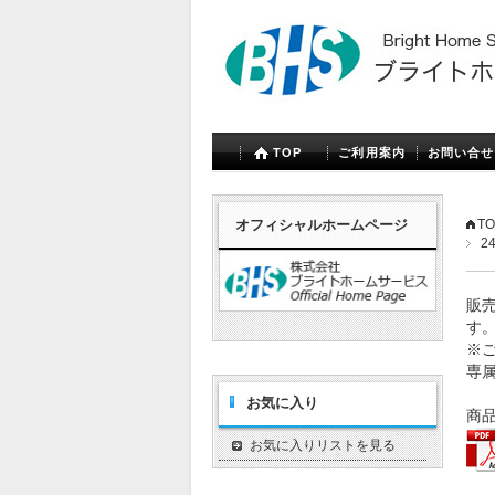
TOP
ご利用案内
お問い合せ
オフィシャルホームページ
TO
2
販
す
※ご
専
お気に入り
商
お気に入りリストを見る