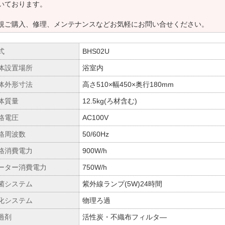
いております。
規ご購入、修理、メンテナンスなどお気軽にお問い合せください。
式
BHS02U
体設置場所
浴室内
体外形寸法
高さ510×幅450×奥行180mm
体質量
12.5kg(ろ材含む)
格電圧
AC100V
格周波数
50/60Hz
格消費電力
900W/h
ーター消費電力
750W/h
菌システム
紫外線ランプ(5W)24時間
化システム
物理ろ過
過剤
活性炭・不織布フィルタ―