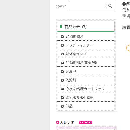
物
便
環
商品カテゴリ
設
24時間風呂
トップフィルター
紫外線ランプ
24時間風呂用洗浄剤
足温浴
入浴剤
浄水器/各種カートリッジ
還元水素水生成器
部品