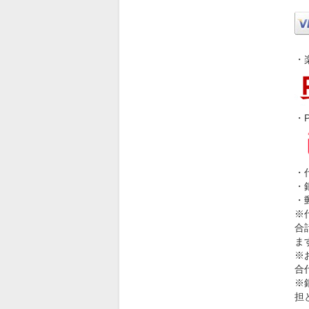
・
・P
・
・
・
※
合
ま
※
合
※
担