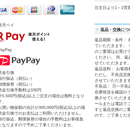
注文日より1～2営
楽天ペイ
返品・交換につ
返品期限・条件： 
ていただきます。 
ayPay
のご要望はお受け
ください。 尚、返
せていただきます
返品送料： お客様
代金引換
ただし、不良品交
銀行振込（前払い）
させていただきま
郵便振替（前払い）
不良品： 万一不良
代金引換手数料は330円
在庫状況を確認の
計5,500円(税込)以上ご注文の場合は無料となり
換させていただきま
す。
ールまたは電話で
お買い物金額の合計が300,000円(税込)以上の場
すと返品交換のご
代金引換でのお支払はご利用いただけません。
ので、ご了承くだ
銀行振込、郵便振替の場合の手数料はお客様負
となりますので予めご了承くださいませ。