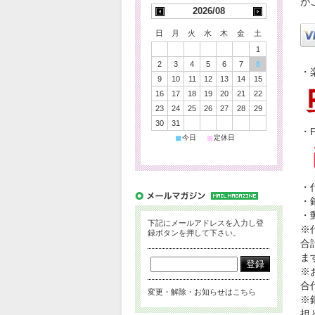
が
2026/08
日
月
火
水
木
金
土
1
2
3
4
5
6
7
8
・
9
10
11
12
13
14
15
16
17
18
19
20
21
22
23
24
25
26
27
28
29
30
31
・P
■
■
今日
定休日
・
・
・
下記にメールアドレスを入力し登
※
録ボタンを押して下さい。
合
ま
※
合
変更・解除・お知らせはこちら
※
担