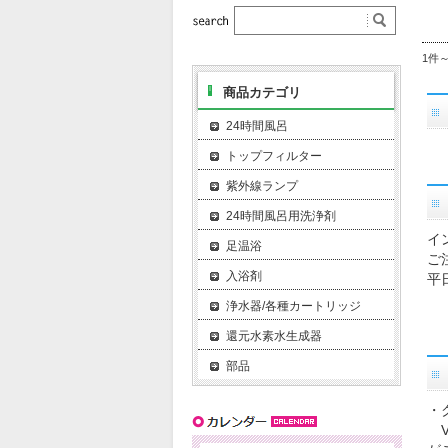
1件
商品カテゴリ
24時間風呂
トップフィルター
紫外線ランプ
24時間風呂用洗浄剤
イ
足温浴
ご
入浴剤
平
浄水器/各種カートリッジ
還元水素水生成器
部品
・
VI