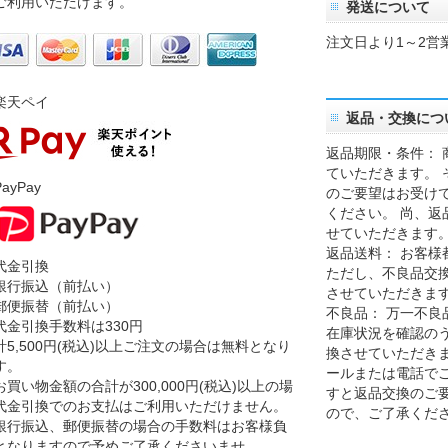
ご利用いただけます。
発送について
注文日より1～2営
楽天ペイ
返品・交換につ
返品期限・条件： 
ていただきます。 
ayPay
のご要望はお受け
ください。 尚、返
せていただきます
返品送料： お客様
代金引換
ただし、不良品交
銀行振込（前払い）
させていただきま
郵便振替（前払い）
不良品： 万一不良
代金引換手数料は330円
在庫状況を確認の
計5,500円(税込)以上ご注文の場合は無料となり
換させていただきま
す。
ールまたは電話で
お買い物金額の合計が300,000円(税込)以上の場
すと返品交換のご
代金引換でのお支払はご利用いただけません。
ので、ご了承くだ
銀行振込、郵便振替の場合の手数料はお客様負
となりますので予めご了承くださいませ。