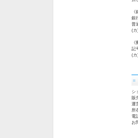
《
銀
普通
(
《
記号
(
シ
販
運
所在
電話
お